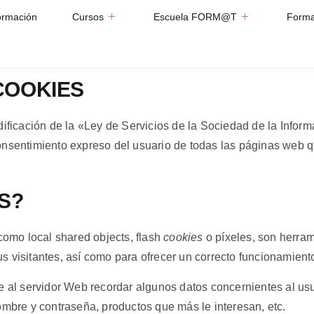
ormación
Cursos
Escuela FORM@T
Forma
COOKIES
dificación de la «Ley de Servicios de la Sociedad de la Infor
consentimiento expreso del usuario de todas las páginas web
S?
 como local shared objects, flash
cookies
o píxeles, son herra
 visitantes, así como para ofrecer un correcto funcionamiento 
e al servidor Web recordar algunos datos concernientes al us
ombre y contraseña, productos que más le interesan, etc.